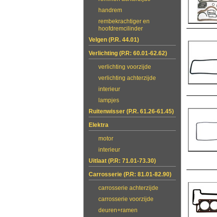
handrem
rembekrachtiger en
hoofdremcilinder
Velgen (P.R. 44.01)
Verlichting (P.R: 60.01-62.62)
verlichting voorzijde
verlichting achterzijde
interieur
lampjes
Ruitenwisser (P.R. 61.26-61.45)
Elektra
motor
interieur
Uitlaat (P.R: 71.01-73.30)
Carrosserie (P.R: 81.01-82.90)
carrosserie achterzijde
carrosserie voorzijde
deuren+ramen