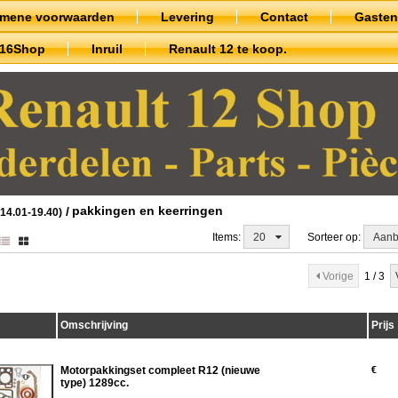
emene voorwaarden
Levering
Contact
Gaste
t16Shop
Inruil
Renault 12 te koop.
pakkingen en keerringen
/
 14.01-19.40)
Items:
20
Sorteer op:
Aanb
Vorige
1 / 3
Omschrijving
Prijs
Motorpakkingset compleet R12 (nieuwe
€
type) 1289cc.