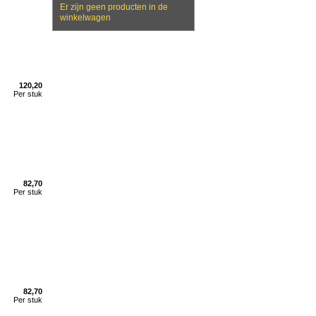
Er zijn geen producten in de
winkelwagen
120,20
Per stuk
82,70
Per stuk
82,70
Per stuk