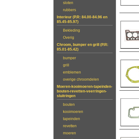
sloten
rubbers
Interieur (P.R: 84.00-84.96 en
85.45-85.97)
Bekleding
Overig
Chroom, bumper en grill (P.R:
85.01-85.42)
bumper
grill
emblemen
overige chroomdelen
Moeren-kooimoeren-tapeinden-
bouten-revetten-veerringen-
sluitringen
bouten
kooimoeren
tapeinden
revetten
moeren