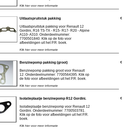
Klik hier voor meer informatie
Uitlaatspruitstuk pakking
€
Uitlaatspruitstuk pakking voor Renault 12
Gordini, R16 TS-TX - R15- R17- R20 - Alpine
A110- A310. Onderdeelnummer:
7700501840. Klik op de foto voor
afbeeldingen uit het P.R. boek.
Klik hier voor meer informatie
Benzinepomp pakking (groot)
€
Benzinepomp pakking groot voor Renault
12. Onderdeelnummer: 7700564395. Klik op
de foto voor afbeeldingen uit het P.R. boek.
Klik hier voor meer informatie
Isolatieplaatje benzinepomp R12 Gordini.
€
Isolatieplaatje benzinepomp voor Renault 12
Gordini. Onderdeelnummer: 7700503781.
Klik op de foto voor afbeeldingen uit het P.R.
boek.
Klik hier voor meer informatie