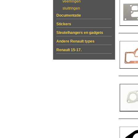
veerringen
sluitringen
Documentatie
Stickers
Sleutelhangers en gadgets
Andere Renault types
Renault 15-17.