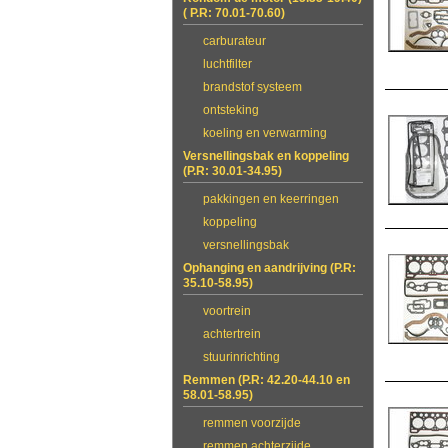
( P.R: 70.01-70.60)
carburateur
luchtfilter
brandstof systeem
ontsteking
koeling en verwarming
Versnellingsbak en koppeling
(P.R: 30.01-34.95)
pakkingen en keerringen
koppeling
versnellingsbak
Ophanging en aandrijving (P.R:
35.10-58.95)
voortrein
achtertrein
stuurinrichting
Remmen (P.R: 42.20-44.10 en
58.01-58.95)
remmen voorzijde
remmen achterzijde