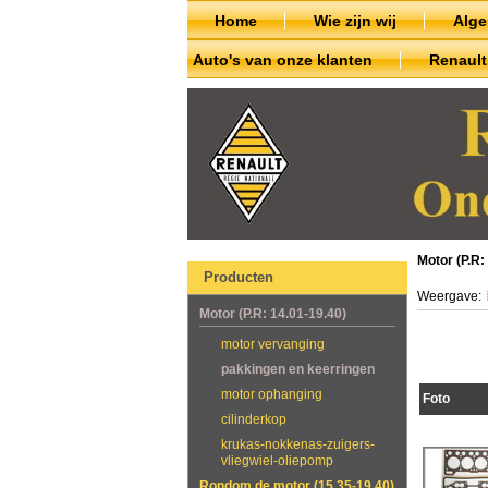
Home
Wie zijn wij
Alg
Auto's van onze klanten
Renaul
Motor (P.R:
Producten
Weergave:
Motor (P.R: 14.01-19.40)
motor vervanging
pakkingen en keerringen
motor ophanging
Foto
cilinderkop
krukas-nokkenas-zuigers-
vliegwiel-oliepomp
Rondom de motor (15.35-19.40)