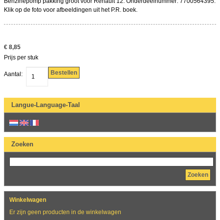
Benzinepomp pakking groot voor Renault 12. Onderdeelnummer: 7700564395.
Klik op de foto voor afbeeldingen uit het P.R. boek.
€ 8,85
Prijs per stuk
Bestellen
Aantal:
Langue-Language-Taal
Zoeken
Zoeken
Winkelwagen
Er zijn geen producten in de winkelwagen