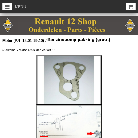
MENU
Benzinepomp pakking (groot)
/
Motor (P.R: 14.01-19.40)
(Artikelnr: 7700564395-0857524900)