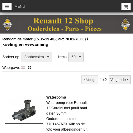
MENU
/
Rondom de motor (15.35-19.40)( P.R: 70.01-70.60)
koeling en verwarming
Sorteer op:
Aanbevolen
Items:
50
Weergave:
Vorige
1 / 2
Volgende
Waterpomp
Waterpomp voor Renault
12 Gordini met pouli bout
gaten 30mm.
Onderdeelnummer
7701457673. Klik op de
foto voor afbeeldingen uit