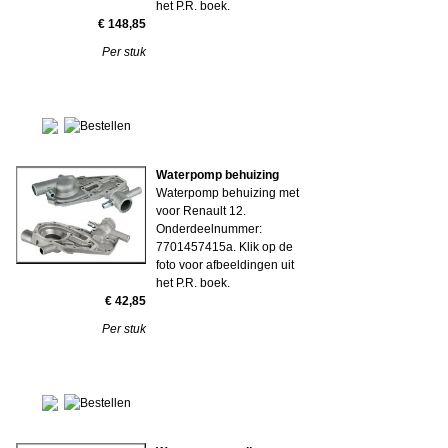
het P.R. boek.
€ 148,85
Per stuk
Waterpomp behuizing
Waterpomp behuizing met
voor Renault 12.
Onderdeelnummer:
7701457415a. Klik op de
foto voor afbeeldingen uit
het P.R. boek.
€ 42,85
Per stuk