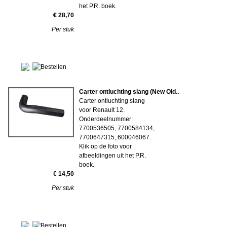
het P.R. boek.
€ 28,70
Per stuk
Carter ontluchting slang (New Old..
Carter ontluchting slang
voor Renault 12.
Onderdeelnummer:
7700536505, 7700584134,
7700647315, 600046067.
Klik op de foto voor
afbeeldingen uit het P.R.
boek.
€ 14,50
Per stuk