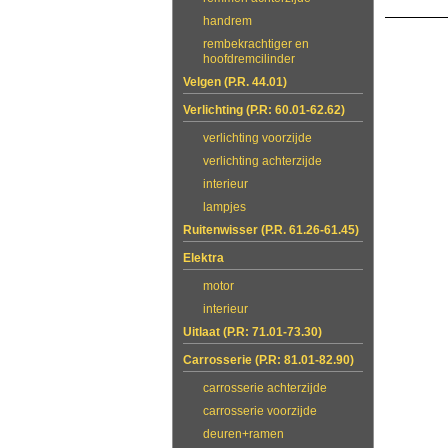
handrem
rembekrachtiger en
hoofdremcilinder
Velgen (P.R. 44.01)
Verlichting (P.R: 60.01-62.62)
verlichting voorzijde
verlichting achterzijde
interieur
lampjes
Ruitenwisser (P.R. 61.26-61.45)
Elektra
motor
interieur
Uitlaat (P.R: 71.01-73.30)
Carrosserie (P.R: 81.01-82.90)
carrosserie achterzijde
carrosserie voorzijde
deuren+ramen