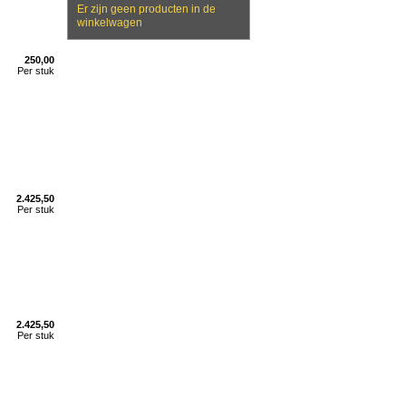
Er zijn geen producten in de
winkelwagen
250,00
Per stuk
2.425,50
Per stuk
2.425,50
Per stuk