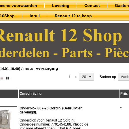
emene voorwaarden
Levering
Contact
Gaste
t16Shop
Inruil
Renault 12 te koop.
motor vervanging
/
 14.01-19.40)
Items:
20
Sorteer op:
Aanb
Omschrijving
Prijs
Onderblok 807-20 Gordini (Gebruikt en
€
gereinigd).
Onderblok voor Renault 12 Gordini.
Onderdeelnummer: 7701454188. Klik op de
foto voor afbeeldingen uit het P.R. boek