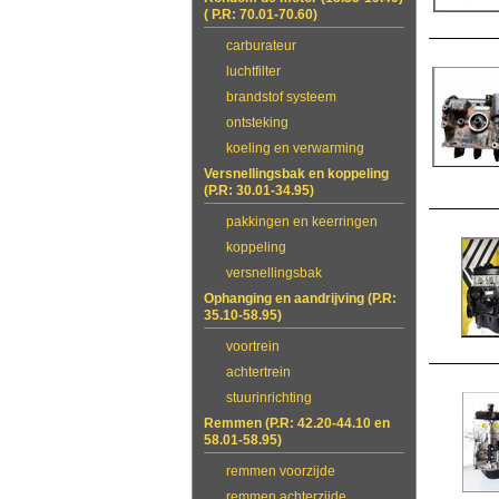
( P.R: 70.01-70.60)
carburateur
luchtfilter
brandstof systeem
ontsteking
koeling en verwarming
Versnellingsbak en koppeling
(P.R: 30.01-34.95)
pakkingen en keerringen
koppeling
versnellingsbak
Ophanging en aandrijving (P.R:
35.10-58.95)
voortrein
achtertrein
stuurinrichting
Remmen (P.R: 42.20-44.10 en
58.01-58.95)
remmen voorzijde
remmen achterzijde