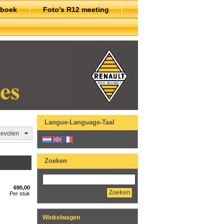
nboek
Foto's R12 meeting
Langue-Language-Taal
evolen
Zoeken
690,00
Zoeken
Per stuk
Winkelwagen