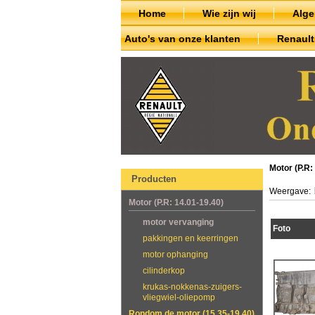
Home
Wie zijn wij
Alg
Auto's van onze klanten
Renaul
Motor (P.R:
Producten
Weergave:
Motor (P.R: 14.01-19.40)
motor vervanging
Foto
pakkingen en keerringen
motor ophanging
cilinderkop
krukas-nokkenas-zuigers-
vliegwiel-oliepomp
Rondom de motor (15.35-19.40)