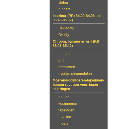
sloten
rubbers
Interieur (P.R: 84.00-84.96 en
85.45-85.97)
Bekleding
Overig
Chroom, bumper en grill (P.R:
85.01-85.42)
bumper
grill
emblemen
overige chroomdelen
Moeren-kooimoeren-tapeinden-
bouten-revetten-veerringen-
sluitringen
bouten
kooimoeren
tapeinden
revetten
moeren